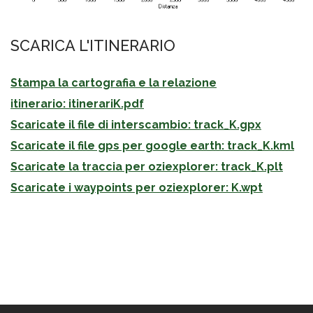
SCARICA L'ITINERARIO
Stampa la cartografia e la relazione
itinerario: itinerariK.pdf
Scaricate il file di interscambio: track_K.gpx
Scaricate il file gps per google earth: track_K.kml
Scaricate la traccia per oziexplorer: track_K.plt
Scaricate i waypoints per oziexplorer: K.wpt