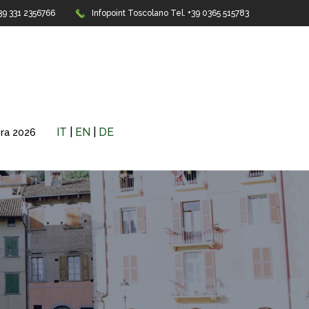
+39 331 2356766
Infopoint Toscolano
Tel. +39 0365 515783
IT
|
EN
|
DE
era 2026