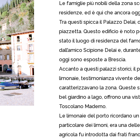
Le famiglie più nobili della zona s
residenze, ed è qui che ancora oggi
Tra questi spicca il Palazzo Delai, d
piazzetta. Questo edificio è noto pe
stato il luogo di residenza del fam
dall’amico Scipione Delai e, durant
oggi sono esposte a Brescia.
Accanto a questi palazzi storici, i
limonaie, testimonianza vivente de
caratterizzavano la zona. Queste str
bel giardino a lago, offrono una vis
Toscolano Maderno.
Le limonaie del porto ricordano un 
particolare dei limoni, era una delle
agricola fu introdotta dai frati franc