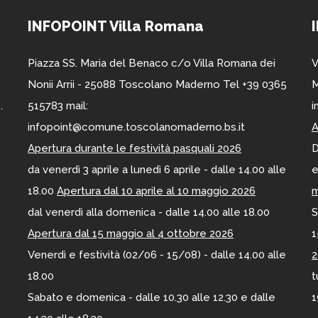
INFOPOINT Villa Romana
Piazza SS. Maria del Benaco c/o Villa Romana dei
V
Nonii Arrii - 25088 Toscolano Maderno Tel +39 0365
M
.
515783 mail:
i
infopoint@comune.toscolanomaderno.bs.it
A
Apertura durante le festività pasquali 2026
D
da venerdì 3 aprile a lunedì 6 aprile - dalle 14.00 alle
e
18.00
Apertura dal 10 aprile al 10 maggio 2026
m
dal venerdì alla domenica - dalle 14.00 alle 18.00
S
Apertura dal 15 maggio al 4 ottobre 2026
1
Venerdì e festività (02/06 - 15/08) - dalle 14.00 alle
2
18.00
t
Sabato e domenica - dalle 10.30 alle 12.30 e dalle
1