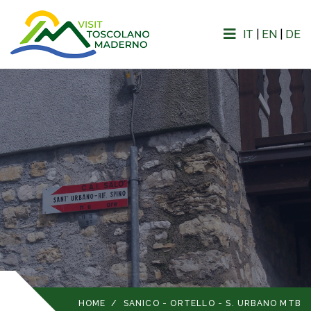
IT
|
EN
|
DE
HOME
/
SANICO - ORTELLO - S. URBANO MTB