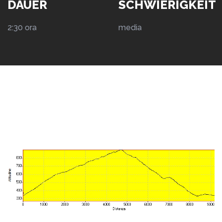
DAUER
SCHWIERIGKEIT
2:30 ora
media