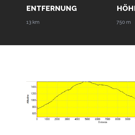
ENTFERNUNG
HÖH
13 km
750 m