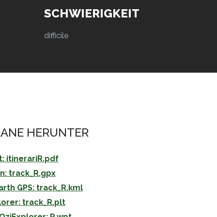
SCHWIERIGKEIT
difficile
PLANE HERUNTER
 itinerariR.pdf
n: track_R.gpx
arth GPS: track_R.kml
orer: track_R.plt
OziExplorer: R.wpt