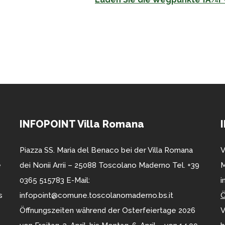
INFOPOINT Villa Romana
Piazza SS. Maria del Benaco bei der Villa Romana
V
e
dei Nonii Arrii – 25088 Toscolano Maderno Tel. +39
M
0365 515783 E-Mail:
i
s
infopoint@comune.toscolanomaderno.bs.it
Ö
Öffnungszeiten während der Osterfeiertage 2026
V