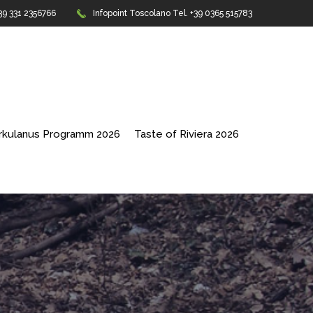
+39 331 2356766
Infopoint Toscolano
Tel. +39 0365 515783
erkulanus Programm 2026
Taste of Riviera 2026