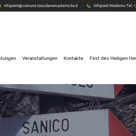
infopoint@comune.toscolanomaderno.bs.it
Infopoint Maderno
Tel. 
stungen
Veranstaltungen
Kontakte
Fest des Heiligen H