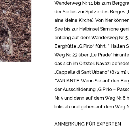
Wanderweg Nr. 11 bis zum Berggra
der Sie bis zur Spitze des Berges „
eine kleine Kirche). Von hier kön
See bis zur Halbinsel Sirmione g
entlang auf dem Wanderweg Nr. 5, 
Berghütte „G.Pirlo“ führt. * Halten
Weg Nr. 23 über „Le Prade“ hinunter
das sich im Ortsteil Navazì befinde
„Cappella di Sant’Urbano“ (872 m)
*VARIANTE: Wenn Sie auf den Berg
der Ausschilderung „G.Pirlo – Pas
Nr. 5 und dann auf dem Weg Nr. 8 hi
links ab und gehen auf dem Weg Nr.
ANMERKUNG FÜR EXPERTEN