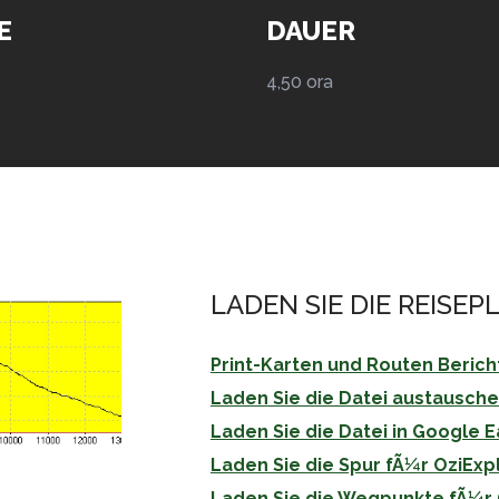
E
DAUER
4,50 ora
LADEN SIE DIE REISE
Print-Karten und Routen Bericht:
Laden Sie die Datei austausche
Laden Sie die Datei in Google E
Laden Sie die Spur fÃ¼r OziExpl
Laden Sie die Wegpunkte fÃ¼r 