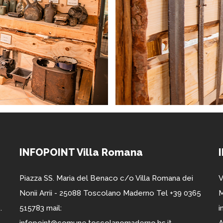
INFOPOINT Villa Romana
Piazza SS. Maria del Benaco c/o Villa Romana dei
V
Nonii Arrii - 25088 Toscolano Maderno Tel +39 0365
M
.
515783 mail:
i
infopoint@comune.toscolanomaderno.bs.it
A