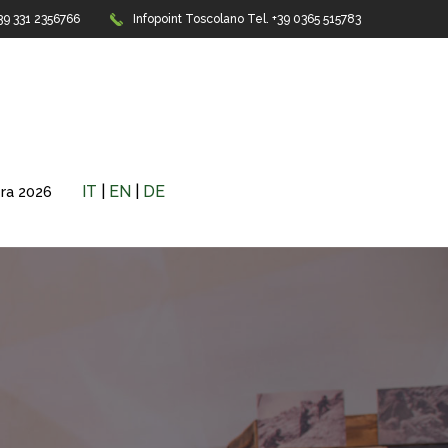
+39 331 2356766
Infopoint Toscolano
Tel. +39 0365 515783
IT
|
EN
|
DE
era 2026