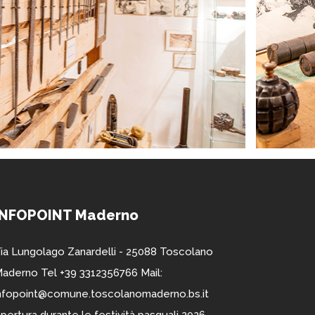
INFOPOINT Maderno
ia Lungolago Zanardelli - 25088 Toscolano
aderno Tel +39 3312356766 Mail:
nfopoint@comune.toscolanomaderno.bs.it
pertura durante le festività pasquali 2026